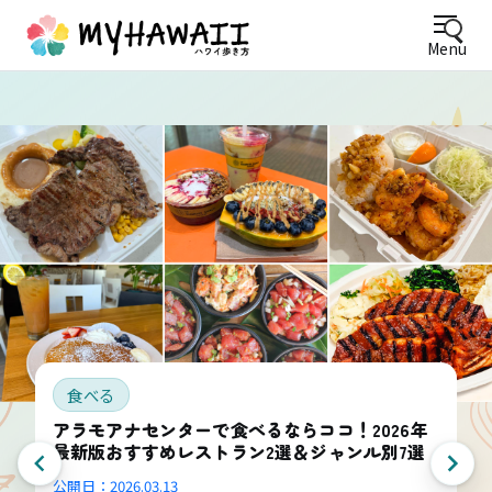
Menu
食べる
アラモアナセンターで食べるならココ！2026年
最新版おすすめレストラン2選＆ジャンル別7選
公開日：
2026.03.13