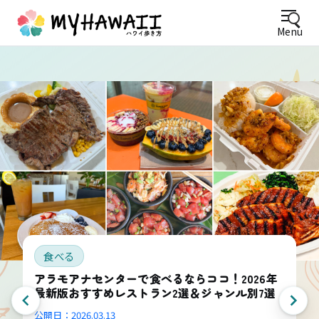
Menu
食べる
アラモアナセンターで食べるならココ！2026年
最新版おすすめレストラン2選＆ジャンル別7選
公開日：
2026.03.13