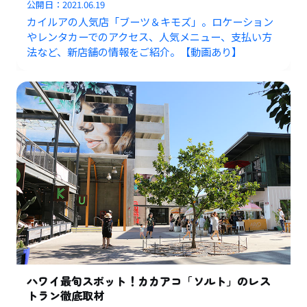
公開日：
2021.06.19
カイルアの人気店「ブーツ＆キモズ」。ロケーション
やレンタカーでのアクセス、人気メニュー、支払い方
法など、新店舗の情報をご紹介。【動画あり】
ハワイ最旬スポット！カカアコ「ソルト」のレス
トラン徹底取材