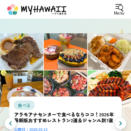
Menu
食べる
アラモアナセンターで食べるならココ！2026年
最新版おすすめレストラン2選＆ジャンル別7選
公開日：
2026.03.13