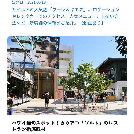
公開日：
2021.06.19
カイルアの人気店「ブーツ＆キモズ」。ロケーション
やレンタカーでのアクセス、人気メニュー、支払い方
法など、新店舗の情報をご紹介。【動画あり】
ハワイ最旬スポット！カカアコ「ソルト」のレス
トラン徹底取材