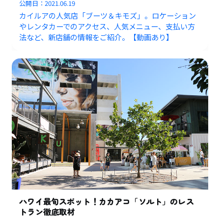
公開日：
2021.06.19
カイルアの人気店「ブーツ＆キモズ」。ロケーション
やレンタカーでのアクセス、人気メニュー、支払い方
法など、新店舗の情報をご紹介。【動画あり】
ハワイ最旬スポット！カカアコ「ソルト」のレス
トラン徹底取材