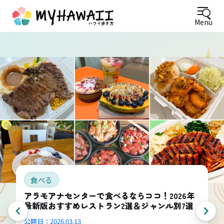
Menu
食べる
アラモアナセンターで食べるならココ！2026年
最新版おすすめレストラン2選＆ジャンル別7選
公開日：
2026.03.13