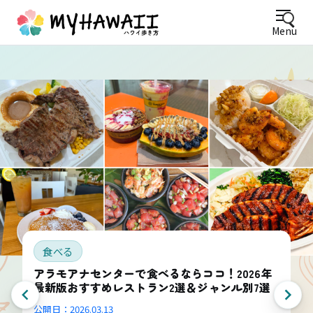
Menu
食べる
アラモアナセンターで食べるならココ！2026年
最新版おすすめレストラン2選＆ジャンル別7選
公開日：
2026.03.13