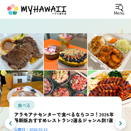
Menu
食べる
アラモアナセンターで食べるならココ！2026年
最新版おすすめレストラン2選＆ジャンル別7選
公開日：
2026.03.13