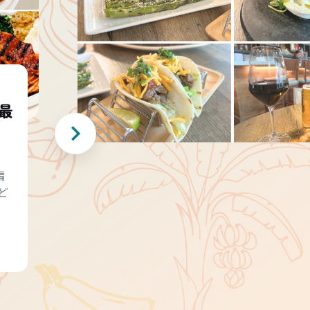
最
編
ど