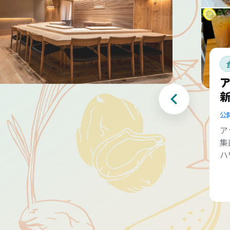
公
ア
集
ハ