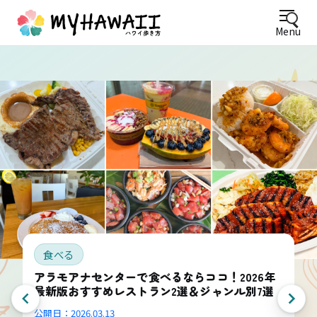
Menu
食べる
アラモアナセンターで食べるならココ！2026年
最新版おすすめレストラン2選＆ジャンル別7選
公開日：
2026.03.13