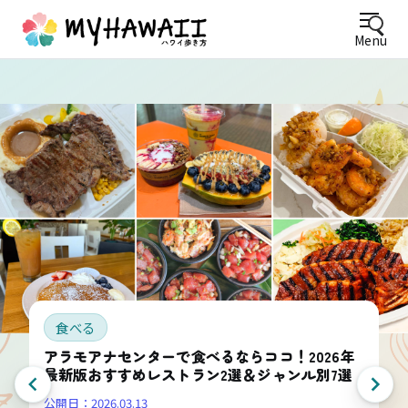
Menu
食べる
アラモアナセンターで食べるならココ！2026年
最新版おすすめレストラン2選＆ジャンル別7選
公開日：
2026.03.13