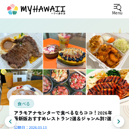
Menu
食べる
アラモアナセンターで食べるならココ！2026年
最新版おすすめレストラン2選＆ジャンル別7選
公開日：
2026.03.13