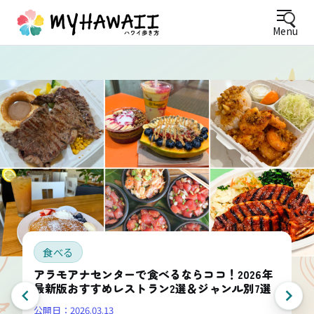
Menu
食べる
アラモアナセンターで食べるならココ！2026年
最新版おすすめレストラン2選＆ジャンル別7選
公開日：
2026.03.13