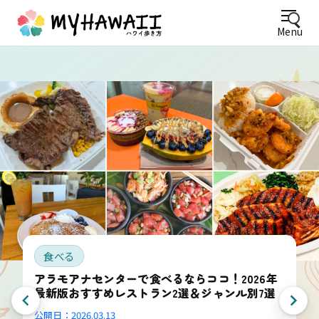
Menu
食べる
アラモアナセンターで食べるならココ！2026年
最新版おすすめレストラン2選＆ジャンル別7選
公開日：
2026.03.13