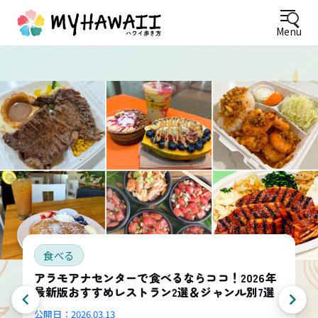
Menu
食べる
アラモアナセンターで食べるならココ！2026年
最新版おすすめレストラン2選＆ジャンル別7選
公開日：
2026.03.13