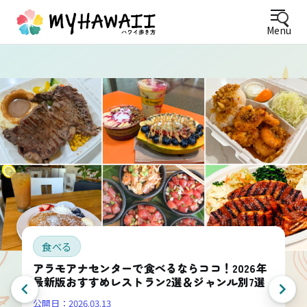
Menu
食べる
アラモアナセンターで食べるならココ！2026年
最新版おすすめレストラン2選＆ジャンル別7選
公開日：
2026.03.13