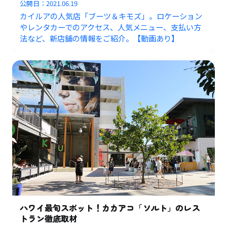
公開日：
2021.06.19
カイルアの人気店「ブーツ＆キモズ」。ロケーション
やレンタカーでのアクセス、人気メニュー、支払い方
法など、新店舗の情報をご紹介。【動画あり】
ハワイ最旬スポット！カカアコ「ソルト」のレス
トラン徹底取材