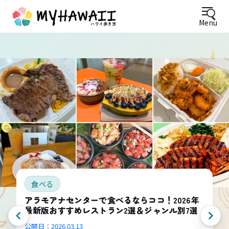
Menu
食べる
アラモアナセンターで食べるならココ！2026年
最新版おすすめレストラン2選＆ジャンル別7選
公開日：
2026.03.13