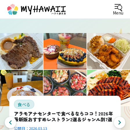
Menu
食べる
アラモアナセンターで食べるならココ！2026年
最新版おすすめレストラン2選＆ジャンル別7選
公開日：
2026.03.13