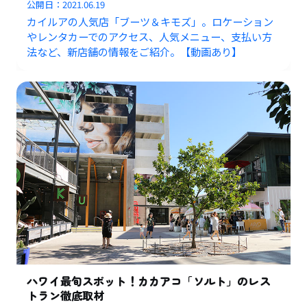
公開日：
2021.06.19
カイルアの人気店「ブーツ＆キモズ」。ロケーション
やレンタカーでのアクセス、人気メニュー、支払い方
法など、新店舗の情報をご紹介。【動画あり】
ハワイ最旬スポット！カカアコ「ソルト」のレス
トラン徹底取材