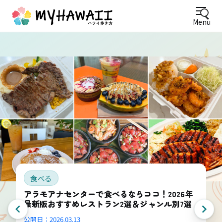
Menu
食べる
アラモアナセンターで食べるならココ！2026年
最新版おすすめレストラン2選＆ジャンル別7選
公開日：
2026.03.13