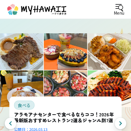
Menu
食べる
アラモアナセンターで食べるならココ！2026年
最新版おすすめレストラン2選＆ジャンル別7選
公開日：
2026.03.13