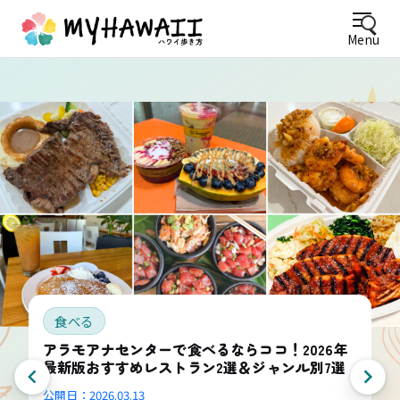
Menu
食べる
アラモアナセンターで食べるならココ！2026年
最新版おすすめレストラン2選＆ジャンル別7選
公開日：
2026.03.13