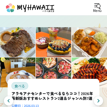
Menu
食べる
アラモアナセンターで食べるならココ！2026年
最新版おすすめレストラン2選＆ジャンル別7選
公開日：
2026.03.13