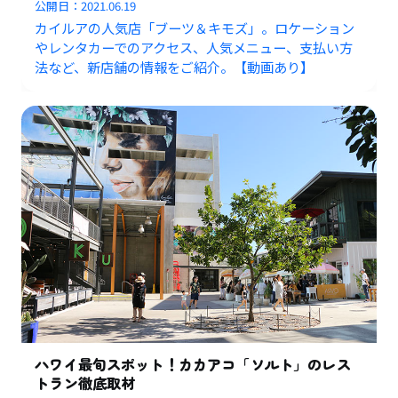
公開日：
2021.06.19
カイルアの人気店「ブーツ＆キモズ」。ロケーション
やレンタカーでのアクセス、人気メニュー、支払い方
法など、新店舗の情報をご紹介。【動画あり】
ハワイ最旬スポット！カカアコ「ソルト」のレス
トラン徹底取材