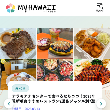
Menu
食べる
アラモアナセンターで食べるならココ！2026年
最新版おすすめレストラン2選＆ジャンル別7選
公開日：
2026.03.13