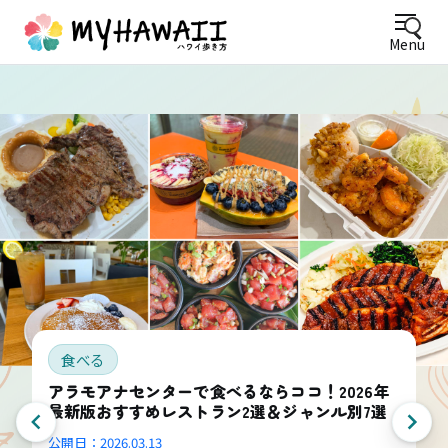
Menu
食べる
アラモアナセンターで食べるならココ！2026年
最新版おすすめレストラン2選＆ジャンル別7選
公開日：
2026.03.13