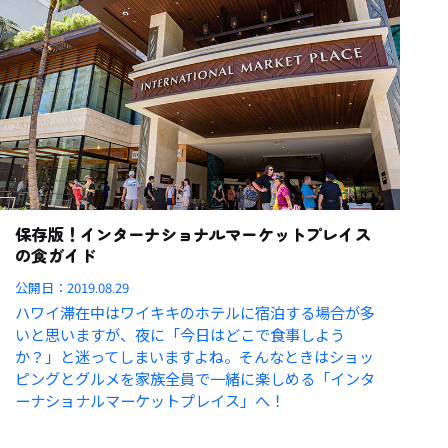
保存版！インターナショナルマーケットプレイス
の食ガイド
公開日：
2019.08.29
ハワイ滞在中はワイキキのホテルに宿泊する場合が多
いと思いますが、夜に「今日はどこで食事しよう
か？」と迷ってしまいますよね。そんなときはショッ
ピングとグルメを家族全員で一緒に楽しめる「インタ
ーナショナルマーケットプレイス」へ！