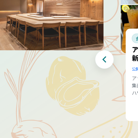
公
ア
集
ハ