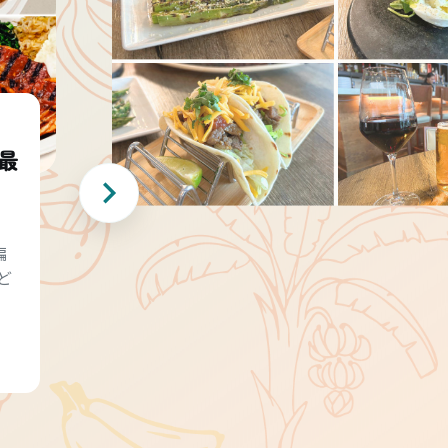
最
編
ど