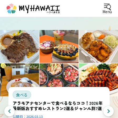
Menu
食べる
アラモアナセンターで食べるならココ！2026年
最新版おすすめレストラン2選＆ジャンル別7選
公開日：
2026.03.13