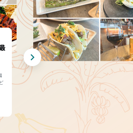
最
編
ど