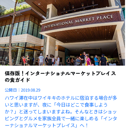
保存版！インターナショナルマーケットプレイス
の食ガイド
公開日：
2019.08.29
ハワイ滞在中はワイキキのホテルに宿泊する場合が多
いと思いますが、夜に「今日はどこで食事しよう
か？」と迷ってしまいますよね。そんなときはショッ
ピングとグルメを家族全員で一緒に楽しめる「インタ
ーナショナルマーケットプレイス」へ！