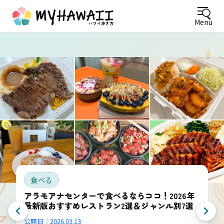
Menu
食べる
アラモアナセンターで食べるならココ！2026年
最新版おすすめレストラン2選＆ジャンル別7選
公開日：
2026.03.13