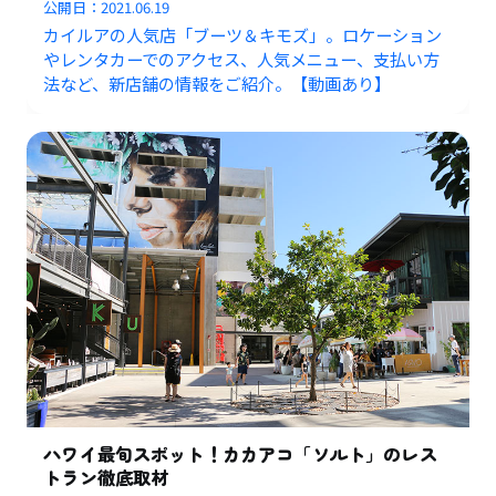
公開日：
2021.06.19
カイルアの人気店「ブーツ＆キモズ」。ロケーション
やレンタカーでのアクセス、人気メニュー、支払い方
法など、新店舗の情報をご紹介。【動画あり】
ハワイ最旬スポット！カカアコ「ソルト」のレス
トラン徹底取材