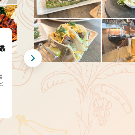
最
編
ど