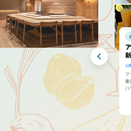
公
ア
集
ハ