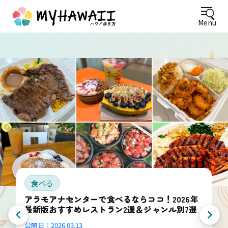
Menu
食べる
アラモアナセンターで食べるならココ！2026年
最新版おすすめレストラン2選＆ジャンル別7選
公開日：
2026.03.13