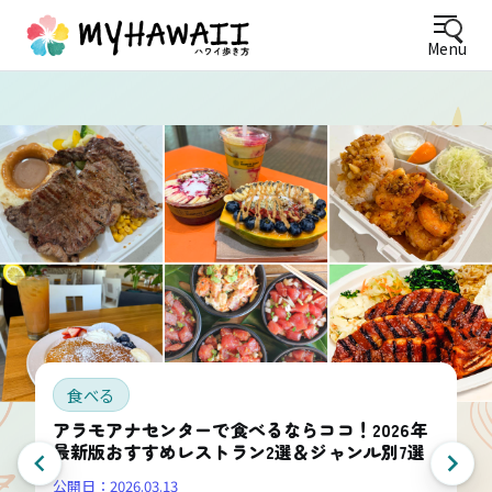
Menu
食べる
アラモアナセンターで食べるならココ！2026年
最新版おすすめレストラン2選＆ジャンル別7選
公開日：
2026.03.13