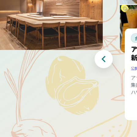
公
ア
集
ハ