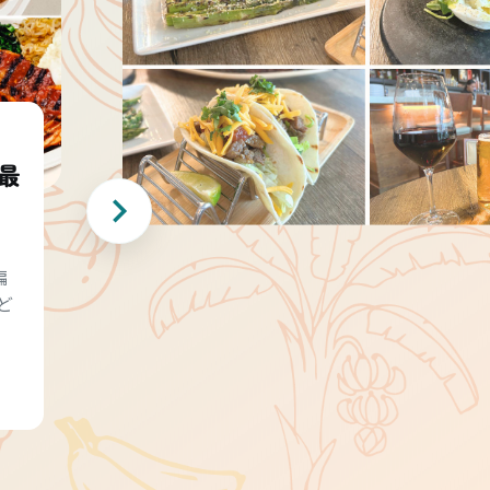
最
編
ど