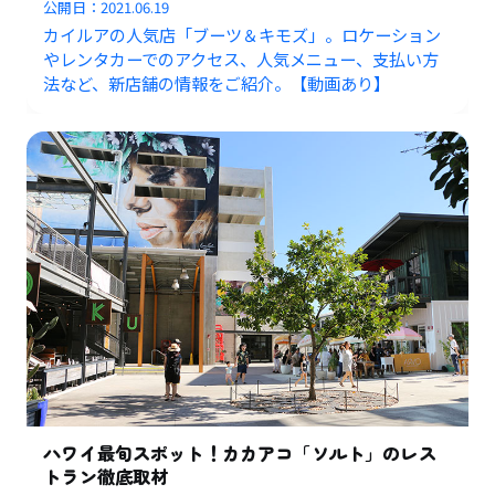
公開日：
2021.06.19
カイルアの人気店「ブーツ＆キモズ」。ロケーション
やレンタカーでのアクセス、人気メニュー、支払い方
法など、新店舗の情報をご紹介。【動画あり】
ハワイ最旬スポット！カカアコ「ソルト」のレス
トラン徹底取材