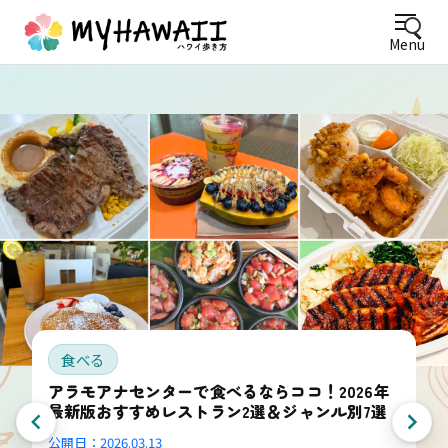
Menu
食べる
アラモアナセンターで食べるならココ！2026年
最新版おすすめレストラン2選＆ジャンル別7選
公開日：
2026.03.13