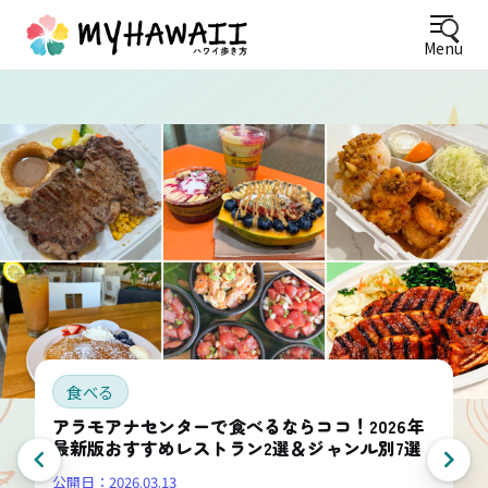
Menu
食べる
アラモアナセンターで食べるならココ！2026年
最新版おすすめレストラン2選＆ジャンル別7選
公開日：
2026.03.13