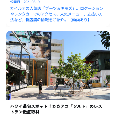
公開日：
2021.06.19
カイルアの人気店「ブーツ＆キモズ」。ロケーション
やレンタカーでのアクセス、人気メニュー、支払い方
法など、新店舗の情報をご紹介。【動画あり】
ハワイ最旬スポット！カカアコ「ソルト」のレス
トラン徹底取材