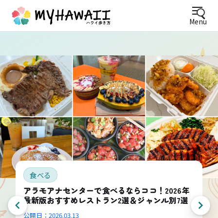
Menu
食べる
アラモアナセンターで食べるならココ！2026年
最新版おすすめレストラン2選＆ジャンル別7選
公開日：
2026.03.13