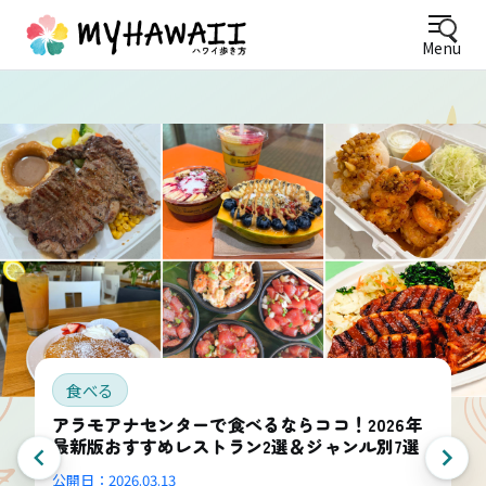
Menu
食べる
アラモアナセンターで食べるならココ！2026年
最新版おすすめレストラン2選＆ジャンル別7選
公開日：
2026.03.13