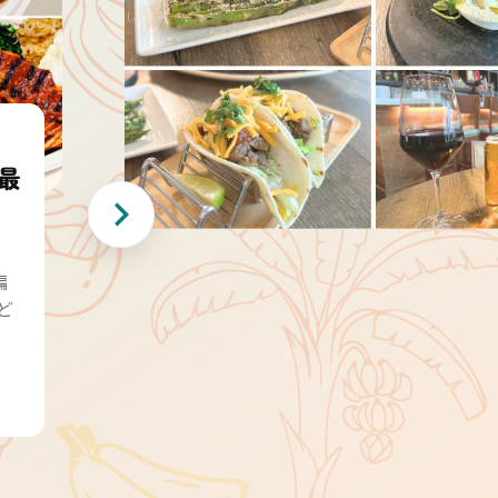
最
編
ど