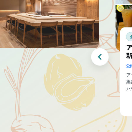
公
ア
集
ハ