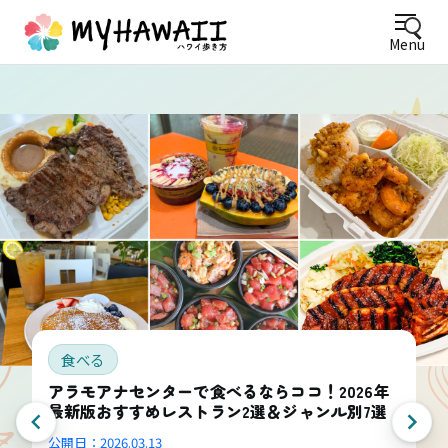
Menu
食べる
アラモアナセンターで食べるならココ！2026年
最新版おすすめレストラン2選＆ジャンル別7選
公開日：
2026.03.13