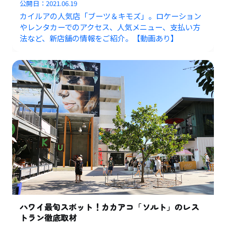
公開日：
2021.06.19
カイルアの人気店「ブーツ＆キモズ」。ロケーション
やレンタカーでのアクセス、人気メニュー、支払い方
法など、新店舗の情報をご紹介。【動画あり】
ハワイ最旬スポット！カカアコ「ソルト」のレス
トラン徹底取材