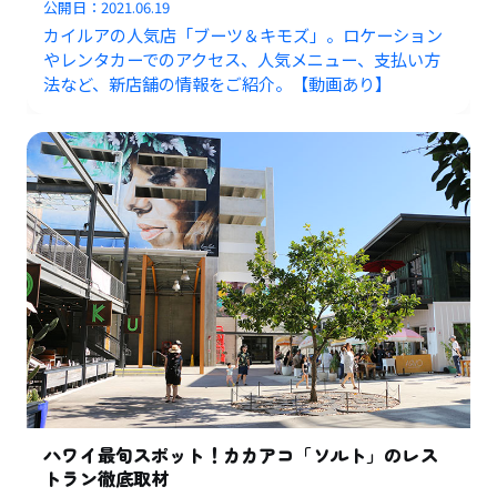
公開日：
2021.06.19
カイルアの人気店「ブーツ＆キモズ」。ロケーション
やレンタカーでのアクセス、人気メニュー、支払い方
法など、新店舗の情報をご紹介。【動画あり】
ハワイ最旬スポット！カカアコ「ソルト」のレス
トラン徹底取材