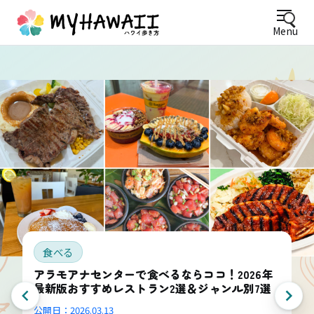
Menu
食べる
アラモアナセンターで食べるならココ！2026年
最新版おすすめレストラン2選＆ジャンル別7選
公開日：
2026.03.13