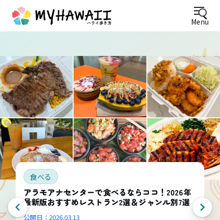
Menu
食べる
アラモアナセンターで食べるならココ！2026年
最新版おすすめレストラン2選＆ジャンル別7選
公開日：
2026.03.13