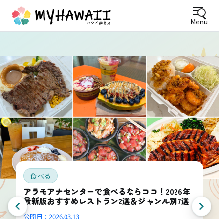
Menu
食べる
アラモアナセンターで食べるならココ！2026年
最新版おすすめレストラン2選＆ジャンル別7選
公開日：
2026.03.13