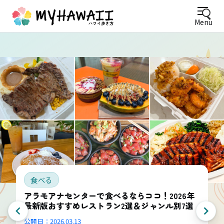
Menu
食べる
アラモアナセンターで食べるならココ！2026年
最新版おすすめレストラン2選＆ジャンル別7選
公開日：
2026.03.13