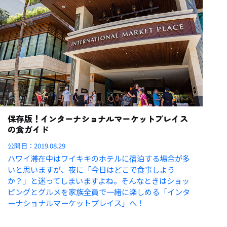
保存版！インターナショナルマーケットプレイス
の食ガイド
公開日：
2019.08.29
ハワイ滞在中はワイキキのホテルに宿泊する場合が多
いと思いますが、夜に「今日はどこで食事しよう
か？」と迷ってしまいますよね。そんなときはショッ
ピングとグルメを家族全員で一緒に楽しめる「インタ
ーナショナルマーケットプレイス」へ！