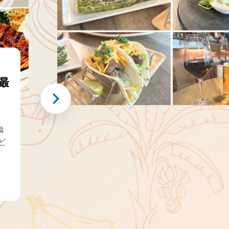
最
編
ど