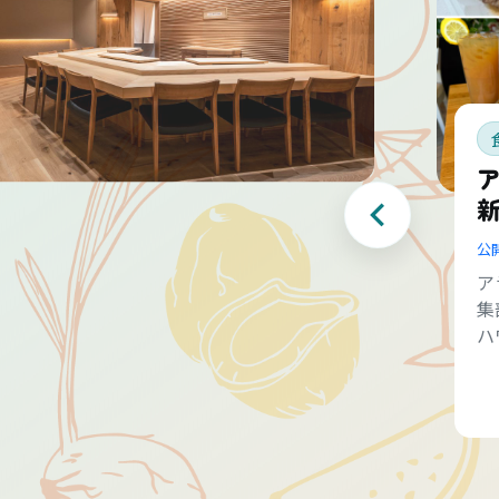
公
ア
集
ハ