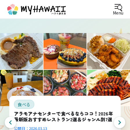
Menu
食べる
アラモアナセンターで食べるならココ！2026年
最新版おすすめレストラン2選＆ジャンル別7選
公開日：
2026.03.13