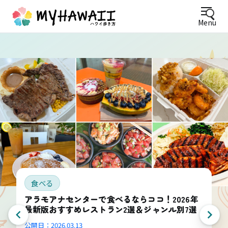
Menu
食べる
アラモアナセンターで食べるならココ！2026年
最新版おすすめレストラン2選＆ジャンル別7選
公開日：
2026.03.13