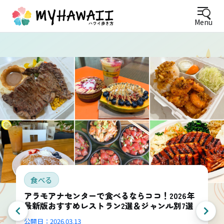
Menu
食べる
アラモアナセンターで食べるならココ！2026年
最新版おすすめレストラン2選＆ジャンル別7選
公開日：
2026.03.13