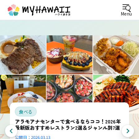
Menu
食べる
アラモアナセンターで食べるならココ！2026年
最新版おすすめレストラン2選＆ジャンル別7選
公開日：
2026.03.13