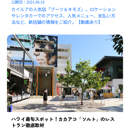
公開日：
2021.06.19
カイルアの人気店「ブーツ＆キモズ」。ロケーション
やレンタカーでのアクセス、人気メニュー、支払い方
法など、新店舗の情報をご紹介。【動画あり】
ハワイ最旬スポット！カカアコ「ソルト」のレス
トラン徹底取材