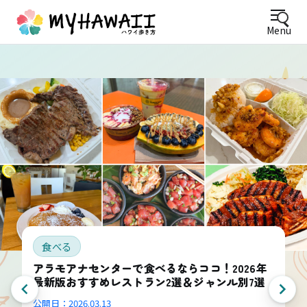
Menu
食べる
アラモアナセンターで食べるならココ！2026年
最新版おすすめレストラン2選＆ジャンル別7選
公開日：
2026.03.13