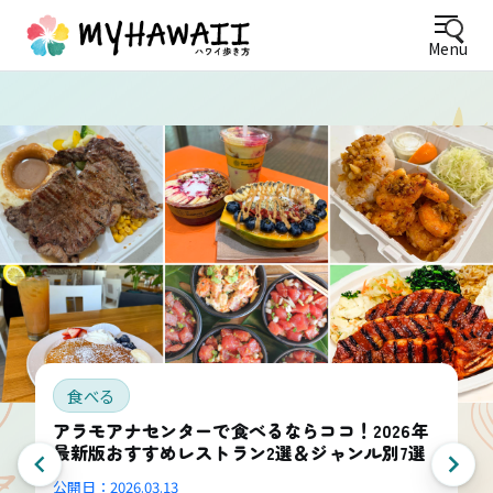
Menu
食べる
アラモアナセンターで食べるならココ！2026年
最新版おすすめレストラン2選＆ジャンル別7選
公開日：
2026.03.13