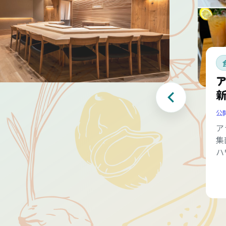
公
ア
集
ハ