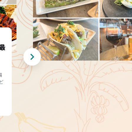
最
編
ど