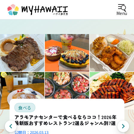
Menu
食べる
アラモアナセンターで食べるならココ！2026年
最新版おすすめレストラン2選＆ジャンル別7選
公開日：
2026.03.13